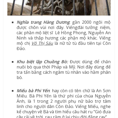
Nghĩa trang Hàng Dương
: gần 2000 ngôi mộ
được chôn vùi nơi đây. Viếngđài tưởng niệm,
các phần mộ liệt sĩ Lê Hồng Phong, Nguyễn An
Ninh và thắp hương các phận mộ khác. Viếng
mộ chị
Võ Thị Sáu
là nữ tử tù đầu tiên tại Côn
Đảo.
Khu biệt lập Chuồng Bò:
Được dùng để chăn
nuôi bò qua thời Pháp và Mỹ. Nơi đây dùng để
tra tấn bằng cách ngâm tù nhân vào hầm phân
bò.
Miếu bà Phi Yến
: hay còn có tên chữ là An Sơn
Miếu. Bà Phi Yến là thứ phi của chúa Nguyễn
Ánh, là 1 trong 2 người phụ nữ bảo trợ tâm
linh cho người dân Côn Đảo. Viếng Miếu, nghe
kể chuyện về Bà và tìm hiểu câu hát ru “Gió đưa
cây cải về trời, rau răm ở lại chịu đời đắng cay”.