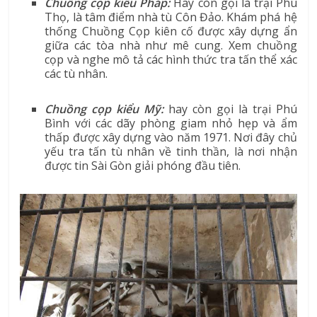
Chuồng cọp kiểu Pháp
:
Hay còn gọi là trại Phú
Thọ, là tâm điểm nhà tù Côn Đảo. Khám phá hệ
thống Chuồng Cọp kiên cố được xây dựng ẩn
giữa các tòa nhà như mê cung. Xem chuồng
cọp và nghe mô tả các hình thức tra tấn thể xác
các tù nhân.
Chuồng cọp kiểu Mỹ
:
hay còn gọi là trại Phú
Bình với các dãy phòng giam nhỏ hẹp và ẩm
thấp được xây dựng vào năm 1971. Nơi đây chủ
yếu tra tấn tù nhân về tinh thần, là nơi nhận
được tin Sài Gòn giải phóng đầu tiên.