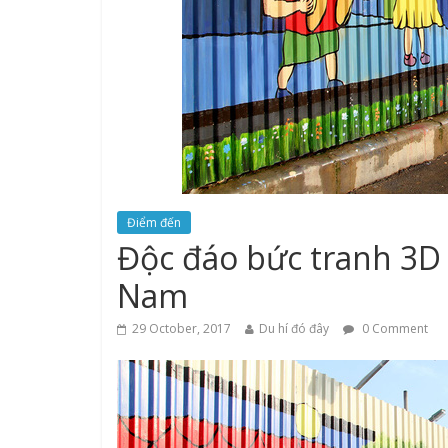
Điểm đến
Độc đáo bức tranh 3D v
Nam
29 October, 2017
Du hí đó đây
0 Comment