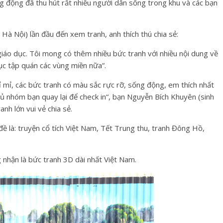
g động đã thu hút rất nhiều người dân sống trong khu và các bạn
 Hà Nội) lần đầu đến xem tranh, anh thích thú chia sẻ:
giáo dục. Tôi mong có thêm nhiều bức tranh với nhiều nội dung về
ục tập quán các vùng miền nữa”.
ỉ mỉ, các bức tranh có màu sắc rực rỡ, sống động, em thích nhất
ủ nhóm bạn quay lại để check in
“, bạn Nguyễn Bích Khuyên (sinh
nh lớn vui vẻ chia sẻ.
ề là: truyện cổ tích Việt Nam, Tết Trung thu, tranh Đông Hồ,
 nhận là bức tranh 3D dài nhất Việt Nam.