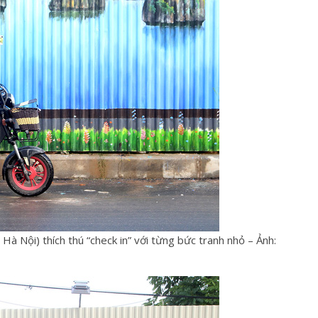
 Hà Nội) thích thú “check in” với từng bức tranh nhỏ – Ảnh: