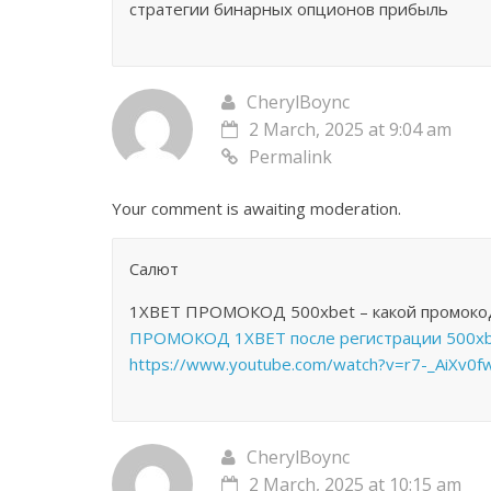
стратегии бинарных опционов прибыль
CherylBoync
2 March, 2025 at 9:04 am
Permalink
Your comment is awaiting moderation.
Салют
1XBET ПРОМОКОД 500xbet – какой промокод 
ПРОМОКОД 1XBET после регистрации 500xbe
https://www.youtube.com/watch?v=r7-_AiXv0f
CherylBoync
2 March, 2025 at 10:15 am