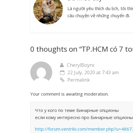
Là người yêu thích du lịch, tôi t
câu chuyện về những chuyến đi.
0 thoughts on “
TP.HCM có 7 to
CherylBoync
22 July, 2020 at 7:43 am
Permalink
Your comment is awaiting moderation.
Что у кого по теме Бинарные опционы
если кому интересно про Бинарные опционы
http://forum.ventrilo.com/member.php?u=4867