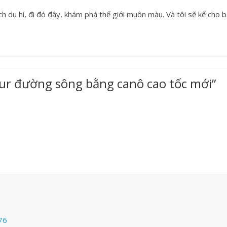
hích du hí, đi đó đây, khám phá thế giới muôn màu. Và tôi sẽ kể cho 
ur đường sông bằng canô cao tốc mới
”
76