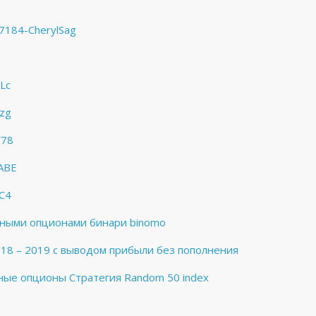
7184-CherylSag
Lc
zg
W78
ABE
C4
арными опционами бинари binomo
8 – 2019 с выводом прибыли без пополнения
рные опционы Стратегия Random 50 index