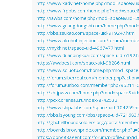
http://www.xady.net/home.php?mod=space&u
http://www.frpbbs.com/home.php?mod=space
http://iawbs.com/home.php?mod=space&uid=
http://www.guangdongshi.com/home.php?mod
http://bbs.zsukao.com/space-uid-919247.html
http://www.alcohol-injection.com/forum/memb
http://mykh.net/space-uid-4967477.html
http://www.duanpingkuai.com/space-uid-6192.h
https://awabest.com/space-uid-98286.html
http://www.soluotu.com/home.php?mod=spac
http://forum.siberreal.com/member.php?action
http://forum.aunbox.com/member.php?95211-C
http://zhfjpww.com/home.php?mod=space&ui
http://pcxk.orensau.ru/index/8-42532
http://www.shipaibbs.com/space-uid-104259.h
http://bbs.lsyoung.com/bbs/space-uid-721683.
http://gfx.hellboundsoldiers.org/portal/membe
http://boards.brownpride.com/member.php?u
https://bong88agent.com/forum/profile.php?i