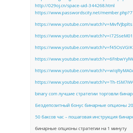
http://029oj.cn/space-uid-344268.html
https://www.passwordscity.net/member.php?7
https://www.youtube.com/watch?v=MivfVJbplts
https://www.youtube.com/watch?v=I72SseM01
https://www.youtube.com/watch?v=f45OsVGIK
https://www.youtube.com/watch?v=6FnbwYyl
https://www.youtube.com/watch?v=wIqRyMA0
https://www.youtube.com/watch?v=Th-tSM7iW
binary com лучшие стратегии торговли бин
Бездепозитный бонус бинарные опционы 201
50 баксов час – пошаговая инструкция бина
бинарные опционы стратегии на 1 минуту