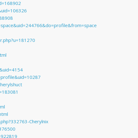
id=168902
&uid=106326
288908
=space&uid=244766&do=profile&from=space
er.php?u=181270
tml
e&uid=4154
=profile&uid=10287
herylshuct
d=183081
tml
html
r.php?332763-Cherylnix
=376500
d=922819