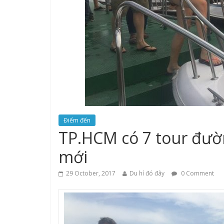
Điểm đến
TP.HCM có 7 tour đườ
mới
29 October, 2017
Du hí đó đây
0 Comment